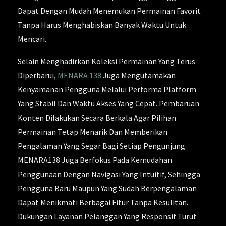
Dapat Dengan Mudah Menemukan Permainan Favorit
Tanpa Harus Menghabiskan Banyak Waktu Untuk
Mencari.
Selain Menghadirkan Koleksi Permainan Yang Terus
Diperbarui,
MENARA 138
Juga Mengutamakan
Kenyamanan Pengguna Melalui Performa Platform
Yang Stabil Dan Waktu Akses Yang Cepat. Pembaruan
Konten Dilakukan Secara Berkala Agar Pilihan
Permainan Tetap Menarik Dan Memberikan
Pengalaman Yang Segar Bagi Setiap Pengunjung.
MENARA138 Juga Berfokus Pada Kemudahan
Penggunaan Dengan Navigasi Yang Intuitif, Sehingga
Pengguna Baru Maupun Yang Sudah Berpengalaman
Dapat Menikmati Berbagai Fitur Tanpa Kesulitan.
Dukungan Layanan Pelanggan Yang Responsif Turut