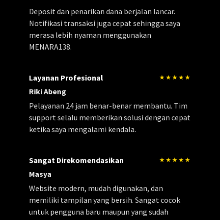
Deposit dan penarikan dana berjalan lancar.
Notifikasi transaksi juga cepat sehingga saya
merasa lebih nyaman menggunakan
MENARA138.
Layanan Profesional
★★★★★
Riki Abeng
Pelayanan 24 jam benar-benar membantu. Tim
support selalu memberikan solusi dengan cepat
ketika saya mengalami kendala.
Sangat Direkomendasikan
★★★★★
Masya
Website modern, mudah digunakan, dan
memiliki tampilan yang bersih. Sangat cocok
untuk pengguna baru maupun yang sudah