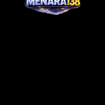
MENARA138 adalah platform slot dengan
tampilan menawan dengan layanan
super cepat 24 jam dan juga transaksi
auto deposit juga penarikan yang
sangat lancar.
Show More →