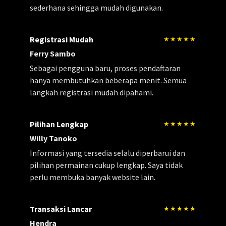
sederhana sehingga mudah digunakan.
Registrasi Mudah
★★★★★
Ferry Sambo
Sebagai pengguna baru, proses pendaftaran
hanya membutuhkan beberapa menit. Semua
langkah registrasi mudah dipahami.
Pilihan Lengkap
★★★★★
Willy Tanoko
Informasi yang tersedia selalu diperbarui dan
pilihan permainan cukup lengkap. Saya tidak
perlu membuka banyak website lain.
Transaksi Lancar
★★★★★
Hendra