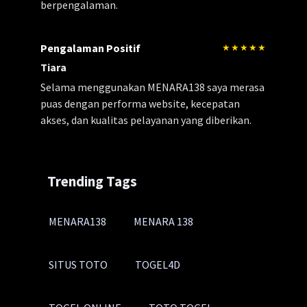
berpengalaman.
Pengalaman Positif
★★★★★
Tiara
Selama menggunakan MENARA138 saya merasa
puas dengan performa website, kecepatan
akses, dan kualitas pelayanan yang diberikan.
Trending Tags
MENARA138
MENARA 138
SITUS TOTO
TOGEL4D