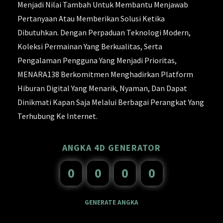
Menjadi Nilai Tambah Untuk Membantu Menjawab
Pertanyaan Atau Memberikan Solusi Ketika
Dibutuhkan. Dengan Perpaduan Teknologi Modern,
Koleksi Permainan Yang Berkualitas, Serta
Pengalaman Pengguna Yang Menjadi Prioritas,
MENARA138 Berkomitmen Menghadirkan Platform
Hiburan Digital Yang Menarik, Nyaman, Dan Dapat
Dinikmati Kapan Saja Melalui Berbagai Perangkat Yang
Terhubung Ke Internet.
ANGKA 4D GENERATOR
0
0
0
0
GENERATE ANGKA