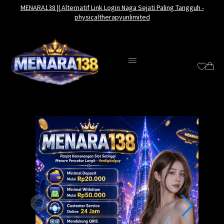
MENARA138 || Alternatif Link Login Naga Sejati Paling Tangguh -
physicaltherapyunlimited