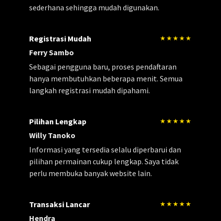
sederhana sehingga mudah digunakan.
Registrasi Mudah
★★★★★
Ferry Sambo
Sebagai pengguna baru, proses pendaftaran
hanya membutuhkan beberapa menit. Semua
langkah registrasi mudah dipahami.
Pilihan Lengkap
★★★★★
Willy Tanoko
Informasi yang tersedia selalu diperbarui dan
pilihan permainan cukup lengkap. Saya tidak
perlu membuka banyak website lain.
Transaksi Lancar
★★★★★
Hendra