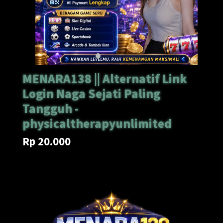
MENARA138 || Alternatif Link
Login Naga Sejati Paling
Tangguh -
physicaltherapyunlimited
Rp 20.000
Translation
Translation
Rp 35.000
missing:
missing:
en.products.general.regular_price
en.products.general.sale_price