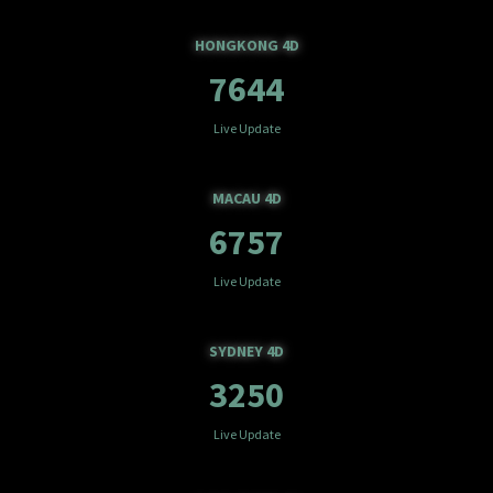
HONGKONG 4D
7644
Live Update
MACAU 4D
6757
Live Update
SYDNEY 4D
3250
Live Update