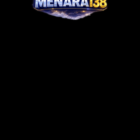
MENARA138 adalah platform slot dengan
tampilan menawan dengan layanan
super cepat 24 jam dan juga transaksi
auto deposit juga penarikan yang
sangat lancar.
Show More →