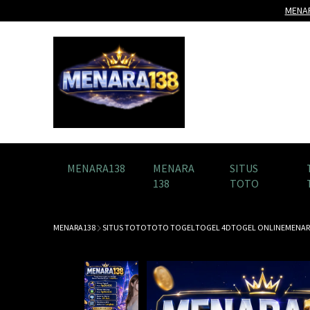
MENARA
MENARA138
MENARA
SITUS
138
TOTO
MENARA138
SITUS TOTO
TOTO TOGEL
TOGEL 4D
TOGEL ONLINE
MENARA