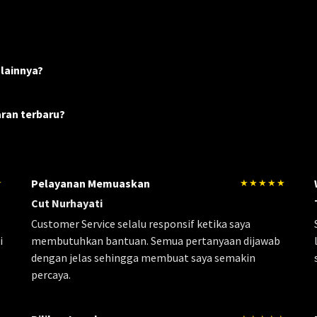
lainnya?
ran terbaru?
Pelayanan Memuaskan
★
★★★★★
Cut Nurhayati
Customer Service selalu responsif ketika saya
i
membutuhkan bantuan. Semua pertanyaan dijawab
dengan jelas sehingga membuat saya semakin
percaya.