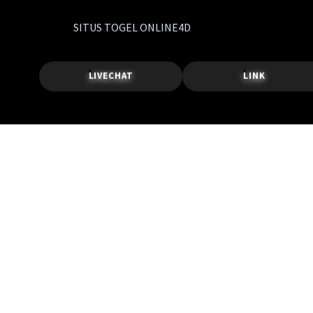
SITUS TOGEL ONLINE4D
LIVECHAT
LINK