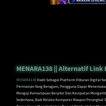
MENARA138 || Alternatif Link 
MENARA138
Hadir Sebagai Platform Hiburan Digital 
Permainan Yang Beragam, Pengguna Dapat Menemukan Be
Menguji Kemampuan Berpikir Dan Kecepatan Mengambil
Sederhana, Baik Melalui Komputer Maupun Perangkat S