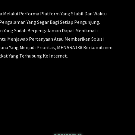
elalui Performa Platform Yang Stabil Dan Waktu
Pengalaman Yang Segar Bagi Setiap Pengunjung.
un Yang Sudah Berpengalaman Dapat Menikmati
antu Menjawab Pertanyaan Atau Memberikan Solusi
gguna Yang Menjadi Prioritas, MENARA138 Berkomitmen
gkat Yang Terhubung Ke Internet.