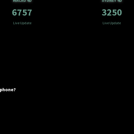
MACAU 4D
SYDNEY 4D
6757
3250
Live Update
Live Update
tphone?