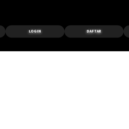
LOGIN
DAFTAR