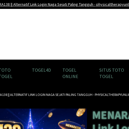
138 || Alternatif Link Login Naga Sejati Paling Tangguh - physicaltherapyun
TOTO
TOGEL4D
TOGEL
SITUS TOTO
TOGEL
ONLINE
TOGEL
138 || ALTERNATIF LINK LOGIN NAGA SEJATI PALING TANGGUH - PHYSICALTHERAPYUNL
MENARA1
Link Lo