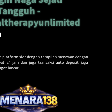
Tangguh -
altherapyunlimited
0
Rp 35.000
l.regular_price
l.sale_price
 platform slot dengan tampilan menawan dengan
pat 24 jam dan juga transaksi auto deposit juga
gat lancar.