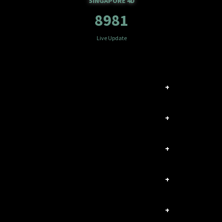
SINGAPORE 4D
8981
Live Update