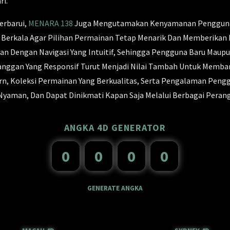
i.
erbarui,
MENARA 138
Juga Mengutamakan Kenyamanan Pengguna M
 Berkala Agar Pilihan Permainan Tetap Menarik Dan Memberikan 
 Dengan Navigasi Yang Intuitif, Sehingga Pengguna Baru Maup
langgan Yang Responsif Turut Menjadi Nilai Tambah Untuk Memb
rn, Koleksi Permainan Yang Berkualitas, Serta Pengalaman Pen
Nyaman, Dan Dapat Dinikmati Kapan Saja Melalui Berbagai Peran
ANGKA 4D GENERATOR
0
0
0
0
GENERATE ANGKA